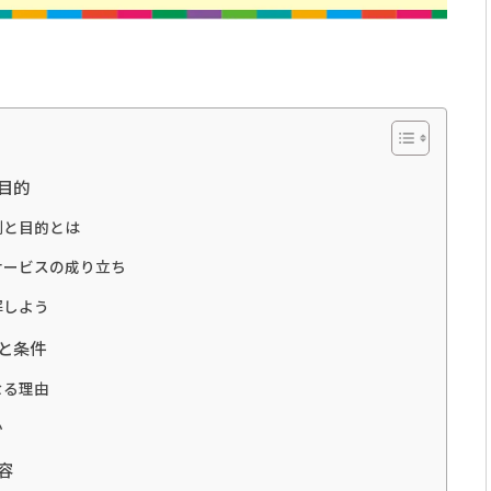
目的
割と目的とは
サービスの成り立ち
解しよう
と条件
なる理由
か
容