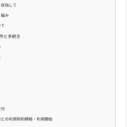
を目指して
り組み
いて
件と手続き
み
性
う
う
交付
所との利用契約締結・利用開始