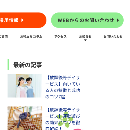
採用情報
WEBからのお問い合わせ
ご質問
お役立ちコラム
アクセス
お知らせ
お問い合わせ
最新の記事
【放課後等デイサ
ービス】向いてい
る人の特徴と成功
のコツ7選
【放課後等デイサ
ービス】運動遊び
の効果とコツを徹
底解説！