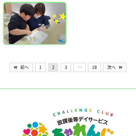
前へ
1
2
3
…
18
次へ