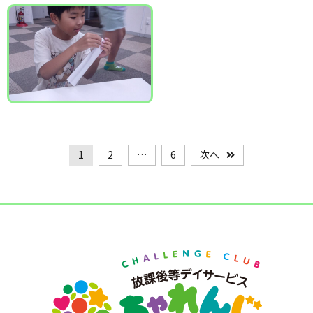
1
2
…
6
次へ